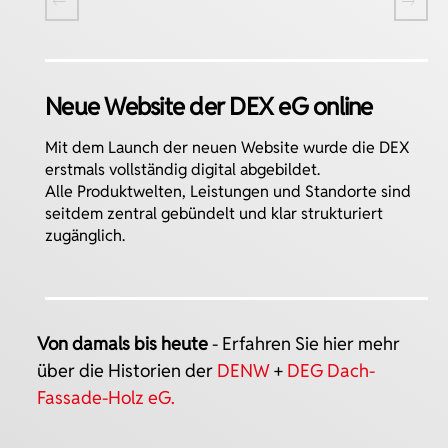
Prev
Ne
EX
Neue Website der DEX eG online
em
DEX eG
ptsitz
 erste
Mit dem Launch der neuen Website wurde die DEX
ossen
eue
erstmals vollständig digital abgebildet.
 einen
und
 den
de-
Alle Produktwelten, Leistungen und Standorte sind
ten
kblick
 und
ieder
seitdem zentral gebündelt und klar strukturiert
dung
nste
Unter
zugänglich.
zt sie
bruch
pt-
Von damals bis heute
- Erfahren Sie hier mehr
über die Historien der
DENW
+
DEG Dach-
Fassade-Holz eG
.