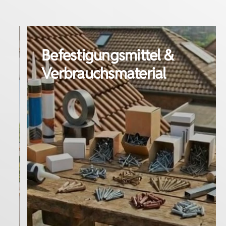
Befestigungsmittel &
Fassade
Flachdac
Verbrauchsmaterial
mehr erfahren