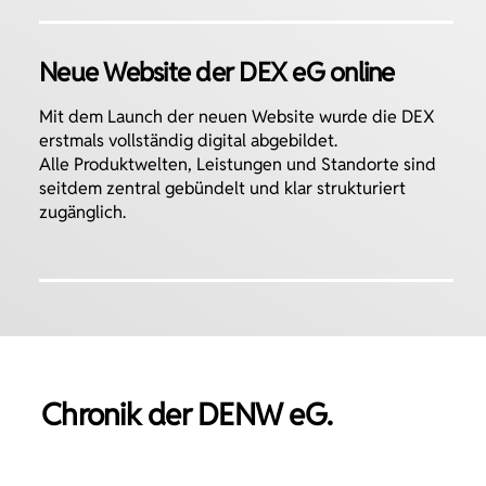
EX
Neue Website der DEX eG online
m
EX eG
tsitz
erste
Mit dem Launch der neuen Website wurde die DEX
ssen
ue
erstmals vollständig digital abgebildet.
einen
nd
den
e-
Alle Produktwelten, Leistungen und Standorte sind
en
blick
und
eder
seitdem zentral gebündelt und klar strukturiert
ung
te
nter
zugänglich.
t sie
ruch
t-
Chronik der
DENW eG.