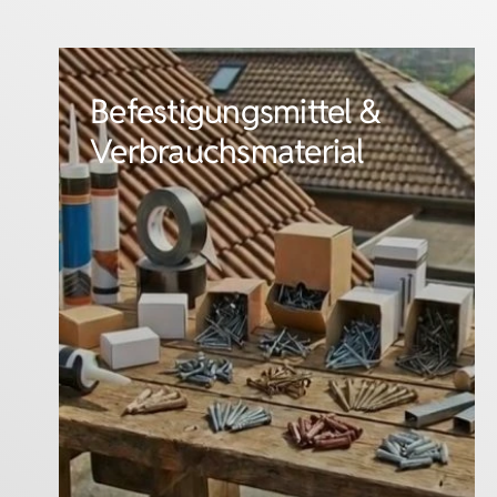
tel &
Fassade
Flachdach & Dämmung
rial
mehr erfahren