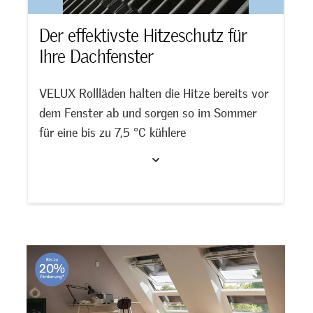
Der effektivste Hitzeschutz für
Ihre Dachfenster
VELUX Rollläden halten die Hitze bereits vor
dem Fenster ab und sorgen so im Sommer
A
für eine bis zu 7,5 °C kühlere
i
Raumtemperatur. Zusätzlich bieten sie eine
Jetzt VELUX Rollläden entdecken >>
L
zuverlässige Verdunkelung und reduzieren
k
M
zugleich Hagel- und Regengeräusche für
a
mehr Wohnkomfort.
R
v
S