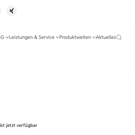
OBIS
Karriere
Kontakt
Standorte
eG
Leistungen & Service
Produktwelten
Aktuelles
ist jetzt verfügbar